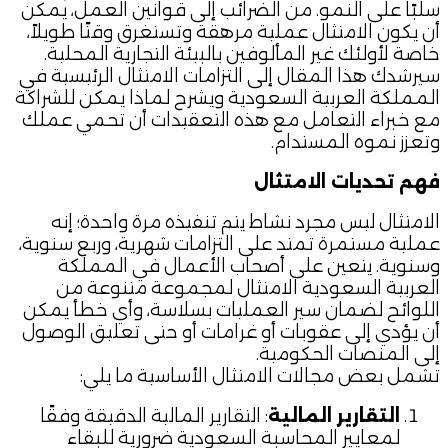
سلبًا على النمو. من الضرائب إلى قوانين العمل، يمكن
أن يكون الامتثال عملية مرهقة وتستغرق وقتًا طويلاً،
خاصة لأولئك غير المألوفين بالبيئة التجارية المحلية.
سيرشدك هذا المقال إلى التزامات الامتثال الرئيسية في
المملكة العربية السعودية ويشرح لماذا يمكن للشراكة
مع خبراء التعامل مع هذه التعقيدات أن تحمي عملك
وتعزز نموه المستدام.
فهم تحديات الامتثال
الامتثال ليس مجرد نشاط يتم تنفيذه مرة واحدة؛ إنه
عملية مستمرة تمتد على التزامات شهرية، وربع سنوية،
وسنوية. يتعين على أصحاب الأعمال في المملكة
العربية السعودية الامتثال لمجموعة متنوعة من
اللوائح لضمان سير العمليات بسلاسة، وأي خطأ يمكن
أن يؤدي إلى عقوبات أو غرامات أو حتى تعليق الوصول
إلى المنصات الحكومية.
تشمل بعض مجالات الامتثال الأساسية ما يلي:
التقارير المالية
: التقارير المالية الدقيقة وفقًا
لمعايير المحاسبة السعودية ضرورية للبقاء