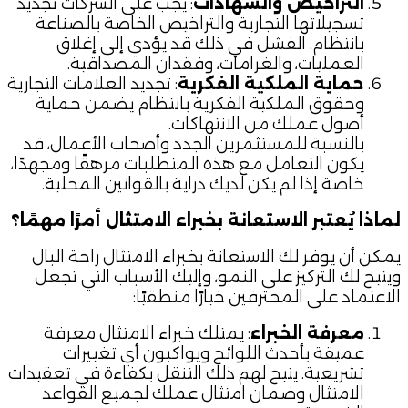
التراخيص والشهادات
: يجب على الشركات تجديد
تسجيلاتها التجارية والتراخيص الخاصة بالصناعة
بانتظام. الفشل في ذلك قد يؤدي إلى إغلاق
العمليات، والغرامات، وفقدان المصداقية.
حماية الملكية الفكرية
: تجديد العلامات التجارية
وحقوق الملكية الفكرية بانتظام يضمن حماية
أصول عملك من الانتهاكات.
بالنسبة للمستثمرين الجدد وأصحاب الأعمال، قد
يكون التعامل مع هذه المتطلبات مرهقًا ومجهدًا،
خاصة إذا لم يكن لديك دراية بالقوانين المحلية.
لماذا يُعتبر الاستعانة بخبراء الامتثال أمرًا مهمًا؟
يمكن أن يوفر لك الاستعانة بخبراء الامتثال راحة البال
ويتيح لك التركيز على النمو، وإليك الأسباب التي تجعل
الاعتماد على المحترفين خيارًا منطقيًا:
معرفة الخبراء
: يمتلك خبراء الامتثال معرفة
عميقة بأحدث اللوائح ويواكبون أي تغييرات
تشريعية. يتيح لهم ذلك التنقل بكفاءة في تعقيدات
الامتثال وضمان امتثال عملك لجميع القواعد