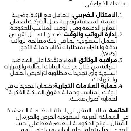
يساعدك الخبراء في:
الامتثال الضريبي
: التعامل مع الزكاة، وضريبة
القيمة المضافة، وضريبة دخل الشركات لضمان
التقارير الدقيقة وفي الوقت المناسب للحكومة.
إدارة الرواتب والوقت
: ضمان الامتثال لقوانين
العمل السعودية، بما في ذلك معالجة الرواتب
بدقة والالتزام بمتطلبات نظام حماية الأجور
(WPS).
مراقبة الوثائق
: البقاء متقدمًا على المواعيد
النهائية من خلال مراقبة البيانات المالية والإقرارات
السنوية وأي تجديدات مطلوبة لتراخيص العمل
والشهادات.
حماية العلامات التجارية
: ضمان التجديدات في
الوقت المناسب وحماية حقوق الملكية الفكرية
لحماية أصول عملك.
الخاتمة
يتطلب التنقل في البيئة التنظيمية المعقدة
في المملكة العربية السعودية الحرص والخبرة. إن
الامتثال للوائح الحكومية لا يقتصر فقط على تجنب
العقوبات؛ بل يتعلق بخلق أساس مستدام للنمو