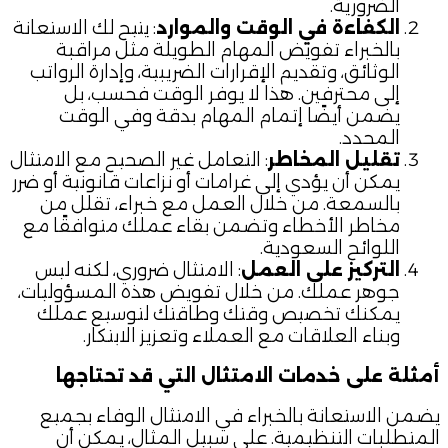
الضرورية.
الكفاءة في الوقت والموارد
: يتيح لك الاستعانة
بالخبراء تفويض المهام الطويلة مثل مراقبة
الوثائق، وتقديم الإقرارات الضريبية، وإدارة الرواتب
إلى محترفين. هذا لا يوفر الوقت فحسب، بل
يضمن أيضًا إتمام المهام بدقة وفي الوقت
المحدد.
تقليل المخاطر
: التعامل غير الصحيح مع الامتثال
يمكن أن يؤدي إلى غرامات أو نزاعات قانونية أو ضرر
بالسمعة. من خلال العمل مع خبراء، تقلل من
مخاطر الأخطاء وتضمن بقاء عملك متوافقًا مع
اللوائح السعودية.
التركيز على العمل
: الامتثال ضروري، لكنه ليس
جوهر عملك. من خلال تفويض هذه المسؤوليات،
يمكنك تخصيص وقتك وطاقتك لتوسيع عملك
وبناء العلاقات مع العملاء وتعزيز الابتكار.
أمثلة على خدمات الامتثال التي قد تحتاجها
يضمن الاستعانة بالخبراء في الامتثال الوفاء بجميع
المتطلبات التنظيمية. على سبيل المثال، يمكن أن