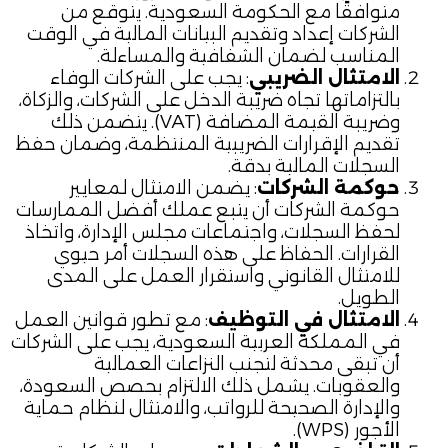
متوافقًا مع الحكومة السعودية. يتوقع من
الشركات إعداد وتقديم البيانات المالية في الوقت
المناسب لضمان الشفافية والمساءلة.
الامتثال الضريبي
: يجب على الشركات الوفاء
بالتزاماتها تجاه ضريبة الدخل على الشركات، والزكاة،
وضريبة القيمة المضافة (VAT). يتضمن ذلك
تقديم الإقرارات الضريبية المنتظمة، وضمان حفظ
السجلات المالية بدقة.
حوكمة الشركات
: يضمن الامتثال لمعايير
حوكمة الشركات أن يتبع عملك أفضل الممارسات
لحفظ السجلات، واجتماعات مجلس الإدارة، واتخاذ
القرارات. الحفاظ على هذه السجلات أمر حيوي
للامتثال القانوني واستقرار العمل على المدى
الطويل.
الامتثال في التوظيف
: مع تطور قوانين العمل
في المملكة العربية السعودية، يجب على الشركات
أن تبقى محدثة لتجنب النزاعات العمالية
والعقوبات. يشمل ذلك الالتزام بحصص السعودة،
والإدارة الصحيحة للرواتب، والامتثال لنظام حماية
الأجور (WPS).