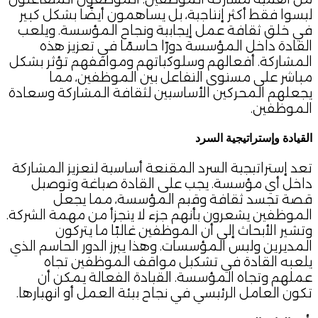
ليسوا فقط أكثر إنتاجية، بل يساهمون أيضًا بشكل كبير
في خلق ثقافة عمل إيجابية ونجاح المؤسسة. ويلعب
القادة داخل المؤسسة دورًا حاسمًا في تعزيز هذه
المشاركة. أفعالهم وسلوكياتهم ومواقفهم تؤثر بشكل
مباشر على مستوى التفاعل بين الموظفين، مما
يجعلهم المحركين الأساسيين لثقافة المشاركة وسعادة
الموظفين.
القيادة وإستراتيجية السرد
تعد إستراتيجية السرد المقنعة أساسية لتعزيز المشاركة
داخل أي مؤسسة. يجب على القادة صياغة وتوصيل
قصة تجسد ثقافة وقيم المؤسسة، مما يجعل
الموظفين يشعرون بأنهم جزء لا يتجزأ من مهمة الشركة.
وتشير الأبحاث إلى أن الموظفين غالبًا ما يتركون
المديرين وليس المؤسسات. وهذا يبرز الدور الحاسم الذي
يلعبه القادة في تشكيل مواقف الموظفين تجاه
عملهم وتجاه المؤسسة. القيادة الفعالة يمكن أن
تكون العامل الرئيسي في نجاح بيئة العمل أو انهيارها.