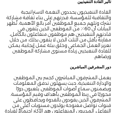
تأثير القادة التنفيذيين
القادة التنفيذيون يحددون النغمة الاستراتيجية
والثقافية للمؤسسة. قدرتهم على بناء ثقافة مشاركة
تشرك وتلهم جميع الموظفين أمر بالغ الأهمية. تُظهر
البيانات أن 60٪ من الموظفين الذين يثقون في
قادتهم التنفيذيين هم موظفون متفاعلون بالكامل،
مقارنةً بأقل من الثلث الذين لا يثقون بذلك. من خلال
تعزيز العمل الجماعي وخلق بيئة عمل إيجابية، يمكن
للقادة التنفيذيين زيادة مستوى مشاركة الموظفين
ورضاهم.
دور المشرفين المباشرين
يعمل المشرفون المباشرون كجسر بين الموظفين
والإدارة التنفيذية، حيث يسهلون تدفق المعلومات
ويضمنون سماع أصوات الموظفين. يلعبون دورًا
محوريًا في ربط الموظفين بأهداف وقيم المؤسسة.
المشرفون الذين يقودون بالقدوة ويحافظون على
قنوات تواصل مفتوحة يولدون مستويات أعلى من
التفاعل. المديرون المتفاعلون هم الأكثر احتمالاً لقيادة