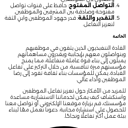
التواصل المفتوح
: حافظ على قنوات تواصل
مفتوحة وصادقة بين المشرفين والموظفين.
التقدير والثقة
: قدر جهود الموظفين وابنِ الثقة
لتعزيز التفاعل.
الخاتمة
القادة التنفيذيون الذين يثقون في موظفيهم
ويتواصلون معهم بإيجابية ويقدرون مساهماتهم
يميلون إلى بناء قوة عاملة متفاعلة، مما يمنح
مؤسستهم ميزة تنافسية. من خلال التركيز على تفاعل
القيادة، يمكن للمؤسسات بناء ثقافة تقود إلى رضا
الموظفين وأداء عالي.
للمزيد من الأفكار حول تعزيز تفاعل الموظفين
واستكشاف كيف يمكن لخدماتنا الاستشارية مساعدة
مؤسستك، قم بزيارة موقعنا الإلكتروني أو تواصل معنا
للحصول على استشارة مجانية. دعونا نعمل معًا لبناء
بيئة عمل أكثر تفاعلًا ونجاحًا.